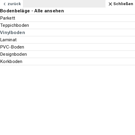
Navigation
Content
Footer
Aktuell geöffnet
Anfahrt
Anrufen
Kontakt
Schließen
zurück
Schließen
Bodenbeläge - Alle ansehen
Bodenbeläge
Parkett
Suchen
Menu
Teppichboden
Vinylboden
Laminat
Bodenbeläge
Vinylboden
Suche st
PVC-Boden
Ziro
Designboden
Korkboden
Top-Filter
ALLE FILTER ANZEIGEN
Es wurden
98
Produkte
gefunden.