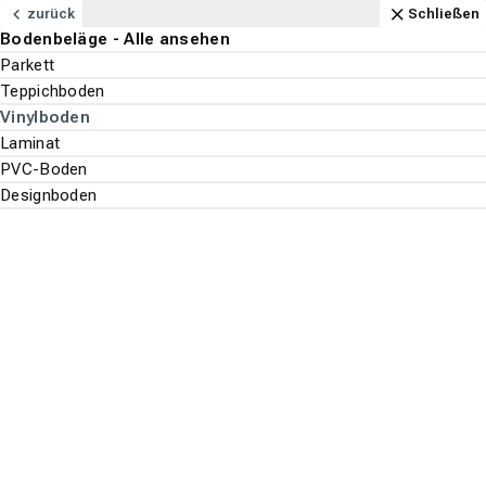
Navigation
Content
Footer
Öffnungszeiten
Anfahrt
Anrufen
Kontakt
Schließen
zurück
Schließen
Bodenbeläge - Alle ansehen
Bodenbeläge
Parkett
Suchen
Menu
Teppichboden
Vinylboden
Laminat
Bodenbeläge
Vinylboden
PVC-Boden
Suche st
Designboden
Wineo
Top-Filter
ALLE FILTER ANZEIGEN
Es wurden
161
Produkte
gefunden.