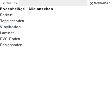
Navigation
Content
Footer
Öffnungszeiten
Anfahrt
Anrufen
Kontakt
Schließen
zurück
Schließen
Bodenbeläge - Alle ansehen
Bodenbeläge
Parkett
Suchen
Menu
Teppichboden
Vinylboden
Laminat
Bodenbeläge
Vinylboden
PVC-Boden
Suche st
Designboden
Kährs
Top-Filter
ALLE FILTER ANZEIGEN
Es wurden
107
Produkte
gefunden.