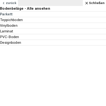
Navigation
Content
Footer
Öffnungszeiten
Anfahrt
Anrufen
Kontakt
Schließen
zurück
Schließen
Bodenbeläge - Alle ansehen
Bodenbeläge
Parkett
Suchen
Menu
Teppichboden
Vinylboden
Laminat
Bodenbeläge
Parkett
PVC-Boden
Suche st
Designboden
Kährs
Top-Filter
ALLE FILTER ANZEIGEN
Es wurden
89
Produkte
gefunden.