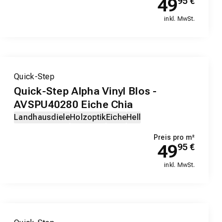
49
95
€
inkl. MwSt.
Quick-Step
Quick-Step Alpha Vinyl Blos -
AVSPU40280 Eiche Chia
Landhausdiele
Holzoptik
Eiche
Hell
Preis pro m²
49
95
€
inkl. MwSt.