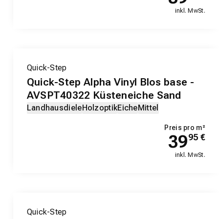
inkl. MwSt.
Quick-Step
Quick-Step Alpha Vinyl Blos base -
AVSPT40322 Küsteneiche Sand
Landhausdiele
Holzoptik
Eiche
Mittel
Preis pro m²
39
95
€
inkl. MwSt.
Quick-Step