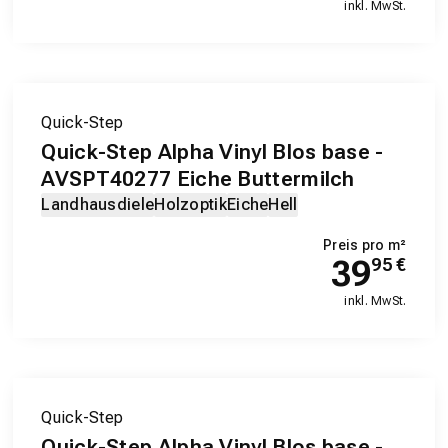
inkl. MwSt.
Quick-Step
Quick-Step Alpha Vinyl Blos base -
AVSPT40277 Eiche Buttermilch
Landhausdiele
Holzoptik
Eiche
Hell
Preis pro m²
39
95
€
inkl. MwSt.
Quick-Step
Quick-Step Alpha Vinyl Blos base -