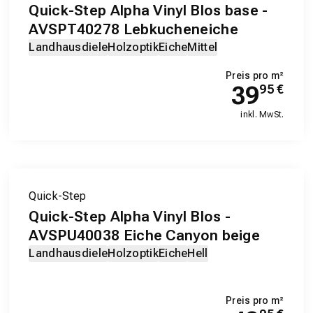
Quick-Step Alpha Vinyl Blos base -
AVSPT40278 Lebkucheneiche
Landhausdiele
Holzoptik
Eiche
Mittel
Preis pro m²
39
95
€
inkl. MwSt.
Quick-Step
Quick-Step Alpha Vinyl Blos -
AVSPU40038 Eiche Canyon beige
Landhausdiele
Holzoptik
Eiche
Hell
Preis pro m²