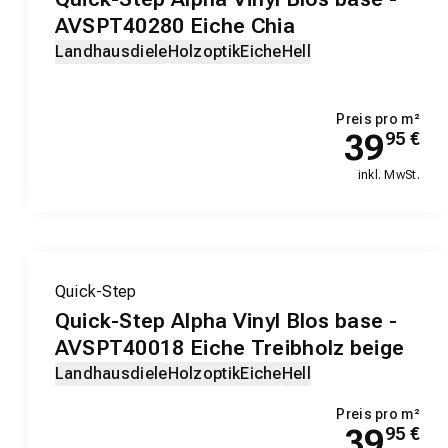
AVSPT40280 Eiche Chia
Landhausdiele
Holzoptik
Eiche
Hell
Preis pro m²
39
95
€
inkl. MwSt.
Quick-Step
Quick-Step Alpha Vinyl Blos base -
AVSPT40018 Eiche Treibholz beige
Landhausdiele
Holzoptik
Eiche
Hell
Preis pro m²
39
95
€