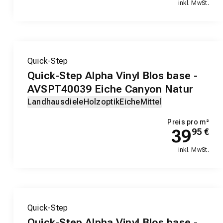
inkl. MwSt.
Quick-Step
Quick-Step Alpha Vinyl Blos base -
AVSPT40039 Eiche Canyon Natur
Landhausdiele
Holzoptik
Eiche
Mittel
Preis pro m²
39
95
€
inkl. MwSt.
Quick-Step
Quick-Step Alpha Vinyl Blos base -