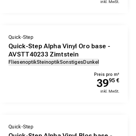
inkl. MwSt.
Quick-Step
Quick-Step Alpha Vinyl Oro base -
AVSTT40233 Zimtstein
Fliesenoptik
Steinoptik
Sonstiges
Dunkel
Preis pro m²
39
95
€
inkl. MwSt.
Quick-Step
Quick-Step Alpha Vinyl Blos base -