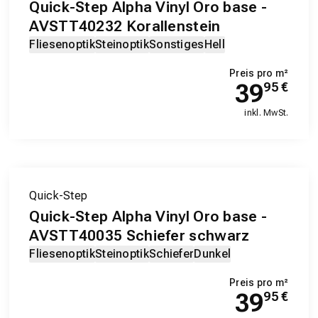
Quick-Step Alpha Vinyl Oro base -
AVSTT40232 Korallenstein
Fliesenoptik
Steinoptik
Sonstiges
Hell
Preis pro m²
39
95
€
inkl. MwSt.
Quick-Step
Quick-Step Alpha Vinyl Oro base -
AVSTT40035 Schiefer schwarz
Fliesenoptik
Steinoptik
Schiefer
Dunkel
Preis pro m²
39
95
€