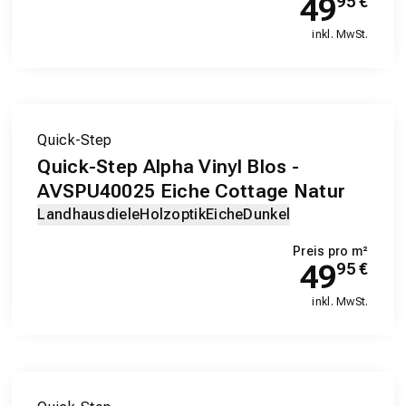
49
95
€
inkl. MwSt.
Quick-Step
Quick-Step Alpha Vinyl Blos -
AVSPU40025 Eiche Cottage Natur
Landhausdiele
Holzoptik
Eiche
Dunkel
Preis pro m²
49
95
€
inkl. MwSt.