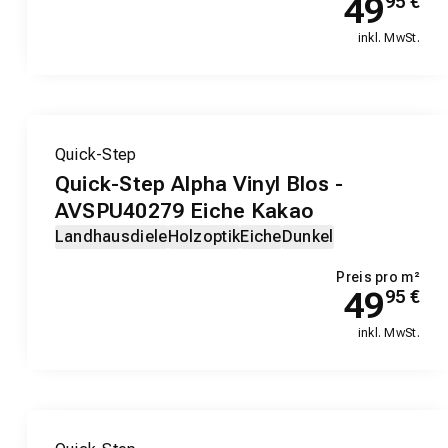
49
95
€
inkl. MwSt.
Quick-Step
Quick-Step Alpha Vinyl Blos -
AVSPU40279 Eiche Kakao
Landhausdiele
Holzoptik
Eiche
Dunkel
Preis pro m²
49
95
€
inkl. MwSt.