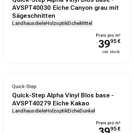
AVSPT40030 Eiche Canyon grau mit
Sägeschnitten
Landhausdiele
Holzoptik
Eiche
Mittel
Preis pro m²
39
95
€
inkl. MwSt.
Quick-Step
Quick-Step Alpha Vinyl Blos base -
AVSPT40279 Eiche Kakao
Landhausdiele
Holzoptik
Eiche
Dunkel
Preis pro m²
39
95
€