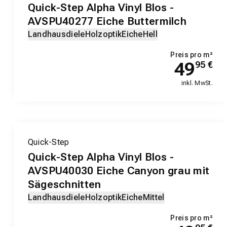
Quick-Step Alpha Vinyl Blos -
AVSPU40277 Eiche Buttermilch
Landhausdiele
Holzoptik
Eiche
Hell
Preis pro m²
49
95
€
inkl. MwSt.
Quick-Step
Quick-Step Alpha Vinyl Blos -
AVSPU40030 Eiche Canyon grau mit
Sägeschnitten
Landhausdiele
Holzoptik
Eiche
Mittel
Preis pro m²