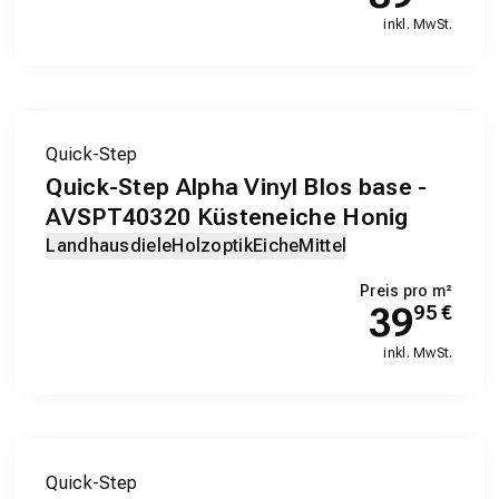
inkl. MwSt.
Quick-Step
Quick-Step Alpha Vinyl Blos base -
AVSPT40320 Küsteneiche Honig
Landhausdiele
Holzoptik
Eiche
Mittel
Preis pro m²
39
95
€
inkl. MwSt.
Quick-Step