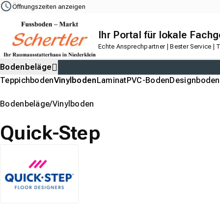
Navigation
Content
Footer
Öffnungszeiten anzeigen
Ihr Portal für lokale Fach
Echte Ansprechpartner | Bester Service |
Bodenbeläge
Teppichboden
Vinylboden
Laminat
PVC-Boden
Designboden
Bodenbeläge
Vinylboden
Quick-Step