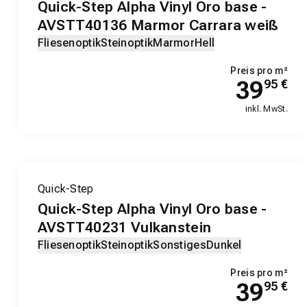
Quick-Step Alpha Vinyl Oro base -
AVSTT40136 Marmor Carrara weiß
Fliesenoptik
Steinoptik
Marmor
Hell
Preis pro m²
39
95
€
inkl. MwSt.
Quick-Step
Quick-Step Alpha Vinyl Oro base -
AVSTT40231 Vulkanstein
Fliesenoptik
Steinoptik
Sonstiges
Dunkel
Preis pro m²
39
95
€