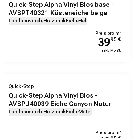
Quick-Step Alpha Vinyl Blos base -
AVSPT40321 Küsteneiche beige
Landhausdiele
Holzoptik
Eiche
Hell
Preis pro m²
39
95
€
inkl. MwSt.
Quick-Step
Quick-Step Alpha Vinyl Blos -
AVSPU40039 Eiche Canyon Natur
Landhausdiele
Holzoptik
Eiche
Mittel
Preis pro m²