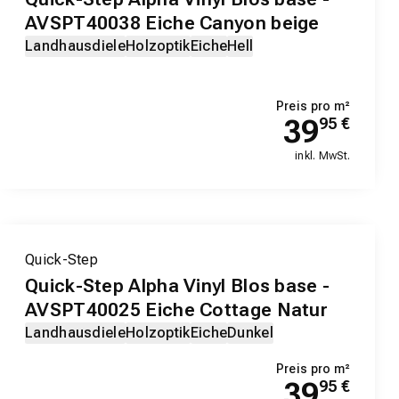
AVSPT40038 Eiche Canyon beige
Landhausdiele
Holzoptik
Eiche
Hell
Preis pro m²
39
95
€
inkl. MwSt.
Quick-Step
Quick-Step Alpha Vinyl Blos base -
AVSPT40025 Eiche Cottage Natur
Landhausdiele
Holzoptik
Eiche
Dunkel
Preis pro m²
39
95
€