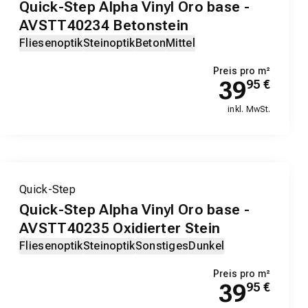
Quick-Step Alpha Vinyl Oro base -
AVSTT40234 Betonstein
Fliesenoptik
Steinoptik
Beton
Mittel
Preis pro m²
39
95
€
inkl. MwSt.
Quick-Step
Quick-Step Alpha Vinyl Oro base -
AVSTT40235 Oxidierter Stein
Fliesenoptik
Steinoptik
Sonstiges
Dunkel
Preis pro m²
39
95
€