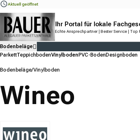
Navigation
Content
Footer
Aktuell geöffnet
Ihr Portal für lokale Fachges
Echte Ansprechpartner | Bester Service | Top
Bodenbeläge
Parkett
Teppichboden
Vinylboden
PVC-Boden
Designboden
Bodenbeläge
Vinylboden
Wineo