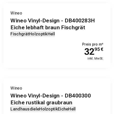
Wineo
Wineo Vinyl-Design - DB400283H
Eiche lebhaft braun Fischgrät
Fischgrät
Holzoptik
Hell
Preis pro m²
32
95
€
inkl. MwSt.
EXKLUSIV-PRODUKT
Wineo
Wineo Vinyl-Design - DB400300
Eiche rustikal graubraun
Landhausdiele
Holzoptik
Eiche
Hell