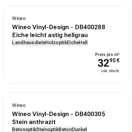
Wineo
Wineo Vinyl-Design - DB400288
Eiche leicht astig hellgrau
Landhausdiele
Holzoptik
Eiche
Hell
Preis pro m²
32
95
€
inkl. MwSt.
EXKLUSIV-PRODUKT
Wineo
Wineo Vinyl-Design - DB400305
Stein anthrazit
Betonoptik
Steinoptik
Beton
Dunkel