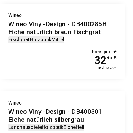
Wineo
Wineo Vinyl-Design - DB400285H
Eiche natürlich braun Fischgrät
Fischgrät
Holzoptik
Mittel
Preis pro m²
32
95
€
inkl. MwSt.
EXKLUSIV-PRODUKT
Wineo
Wineo Vinyl-Design - DB400301
Eiche natürlich silbergrau
Landhausdiele
Holzoptik
Eiche
Hell