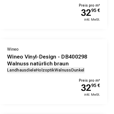
Preis pro m²
32
95
€
inkl. MwSt.
EXKLUSIV-PRODUKT
Wineo
Wineo Vinyl-Design - DB400298
Walnuss natürlich braun
Landhausdiele
Holzoptik
Walnuss
Dunkel
Preis pro m²
32
95
€
inkl. MwSt.
EXKLUSIV-PRODUKT