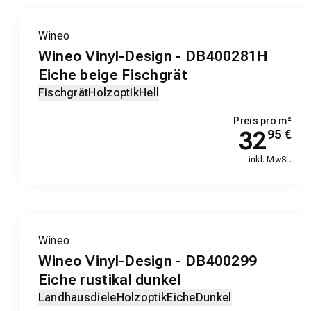
Wineo
Wineo Vinyl-Design - DB400281H
Eiche beige Fischgrät
Fischgrät
Holzoptik
Hell
Preis pro m²
32
95
€
inkl. MwSt.
EXKLUSIV-PRODUKT
Wineo
Wineo Vinyl-Design - DB400299
Eiche rustikal dunkel
Landhausdiele
Holzoptik
Eiche
Dunkel