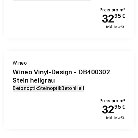
Preis pro m²
32
95
€
inkl. MwSt.
EXKLUSIV-PRODUKT
Wineo
Wineo Vinyl-Design - DB400302
Stein hellgrau
Betonoptik
Steinoptik
Beton
Hell
Preis pro m²
32
95
€
inkl. MwSt.
EXKLUSIV-PRODUKT