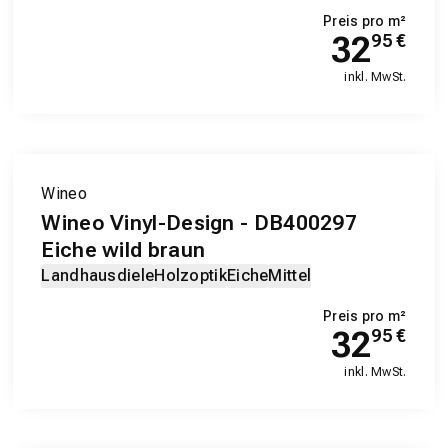
Preis pro m²
32
95
€
inkl. MwSt.
EXKLUSIV-PRODUKT
Wineo
Wineo Vinyl-Design - DB400297
Eiche wild braun
Landhausdiele
Holzoptik
Eiche
Mittel
Preis pro m²
32
95
€
inkl. MwSt.
EXKLUSIV-PRODUKT