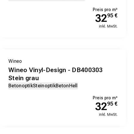
Preis pro m²
32
95
€
inkl. MwSt.
EXKLUSIV-PRODUKT
Wineo
Wineo Vinyl-Design - DB400303
Stein grau
Betonoptik
Steinoptik
Beton
Hell
Preis pro m²
32
95
€
inkl. MwSt.
EXKLUSIV-PRODUKT