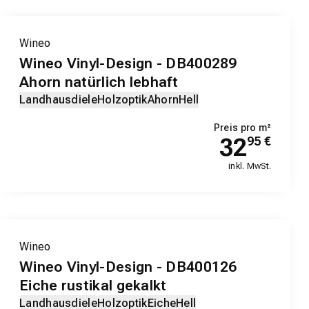
Wineo
Wineo Vinyl-Design - DB400289
Ahorn natürlich lebhaft
Landhausdiele
Holzoptik
Ahorn
Hell
Preis pro m²
32
95
€
inkl. MwSt.
EXKLUSIV-PRODUKT
Wineo
Wineo Vinyl-Design - DB400126
Eiche rustikal gekalkt
Landhausdiele
Holzoptik
Eiche
Hell