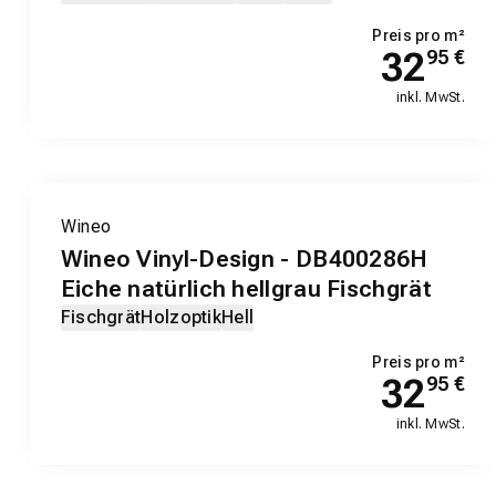
Preis pro m²
32
95
€
inkl. MwSt.
EXKLUSIV-PRODUKT
Wineo
Wineo Vinyl-Design - DB400286H
Eiche natürlich hellgrau Fischgrät
Fischgrät
Holzoptik
Hell
Preis pro m²
32
95
€
inkl. MwSt.
EXKLUSIV-PRODUKT