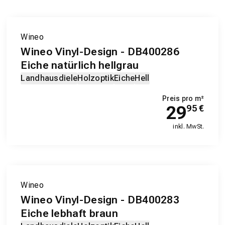
Wineo
Wineo Vinyl-Design - DB400286
Eiche natürlich hellgrau
Landhausdiele
Holzoptik
Eiche
Hell
Preis pro m²
29
95
€
inkl. MwSt.
EXKLUSIV-PRODUKT
Wineo
Wineo Vinyl-Design - DB400283
Eiche lebhaft braun