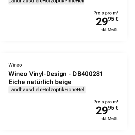
Landhausdiele
Holzoptik
Pinie
Hell
Preis pro m²
29
95
€
inkl. MwSt.
EXKLUSIV-PRODUKT
Wineo
Wineo Vinyl-Design - DB400281
Eiche natürlich beige
Landhausdiele
Holzoptik
Eiche
Hell
Preis pro m²
29
95
€
inkl. MwSt.
EXKLUSIV-PRODUKT