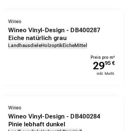
Wineo
Wineo Vinyl-Design - DB400287
Eiche natürlich grau
Landhausdiele
Holzoptik
Eiche
Mittel
Preis pro m²
29
95
€
inkl. MwSt.
EXKLUSIV-PRODUKT
Wineo
Wineo Vinyl-Design - DB400284
Pinie lebhaft dunkel