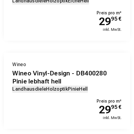
Landhausdiele
Holzoptik
Eiche
Hell
Preis pro m²
29
95
€
inkl. MwSt.
EXKLUSIV-PRODUKT
Wineo
Wineo Vinyl-Design - DB400280
Pinie lebhaft hell
Landhausdiele
Holzoptik
Pinie
Hell
Preis pro m²
29
95
€
inkl. MwSt.
EXKLUSIV-PRODUKT