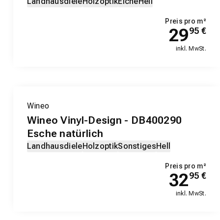
Landhausdiele
Holzoptik
Eiche
Hell
Preis pro m²
29
95
€
inkl. MwSt.
EXKLUSIV-PRODUKT
Wineo
Wineo Vinyl-Design - DB400290
Esche natürlich
Landhausdiele
Holzoptik
Sonstiges
Hell
Preis pro m²
32
95
€
inkl. MwSt.
EXKLUSIV-PRODUKT