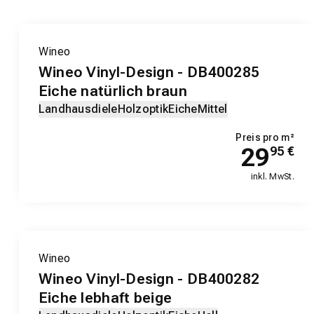
Wineo
Wineo Vinyl-Design - DB400285
Eiche natürlich braun
Landhausdiele
Holzoptik
Eiche
Mittel
Preis pro m²
29
95
€
inkl. MwSt.
EXKLUSIV-PRODUKT
Wineo
Wineo Vinyl-Design - DB400282
Eiche lebhaft beige