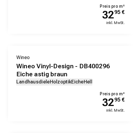
Preis pro m²
32
95
€
inkl. MwSt.
EXKLUSIV-PRODUKT
Wineo
Wineo Vinyl-Design - DB400296
Eiche astig braun
Landhausdiele
Holzoptik
Eiche
Hell
Preis pro m²
32
95
€
inkl. MwSt.
EXKLUSIV-PRODUKT