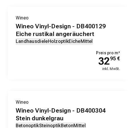
Wineo
Wineo Vinyl-Design - DB400129
Eiche rustikal angeräuchert
Landhausdiele
Holzoptik
Eiche
Mittel
Preis pro m²
32
95
€
inkl. MwSt.
EXKLUSIV-PRODUKT
Wineo
Wineo Vinyl-Design - DB400304
Stein dunkelgrau
Betonoptik
Steinoptik
Beton
Mittel