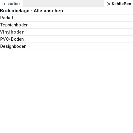
Navigation
Content
Footer
Öffnungszeiten
Anfahrt
Anrufen
Kontakt
Schließen
zurück
Schließen
Bodenbeläge - Alle ansehen
Bodenbeläge
Parkett
Suchen
Menu
Teppichboden
Vinylboden
PVC-Boden
Bodenbeläge
Vinylboden
Designboden
Suche st
Kährs
Top-Filter
ALLE FILTER ANZEIGEN