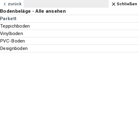
Navigation
Content
Footer
Öffnungszeiten
Anfahrt
Anrufen
Kontakt
Schließen
zurück
Schließen
Bodenbeläge - Alle ansehen
Bodenbeläge
Parkett
Suchen
Menu
Teppichboden
Vinylboden
PVC-Boden
Bodenbeläge
Parkett
Designboden
Suche st
Kährs
Top-Filter
ALLE FILTER ANZEIGEN