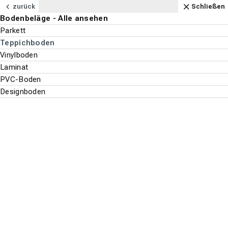
Navigation
Content
Footer
Öffnungszeiten
Anfahrt
Anrufen
Kontakt
Schließen
zurück
Schließen
Bodenbeläge - Alle ansehen
Bodenbeläge
Parkett
Suchen
Menu
Teppichboden
Vinylboden
Bodenbeläge
Teppichboden
Laminat
Suche st
PVC-Boden
Lano
Designboden
Top-Filter
ALLE FILTER ANZEIGEN
Es wurden
998
Produkte
gefunden.