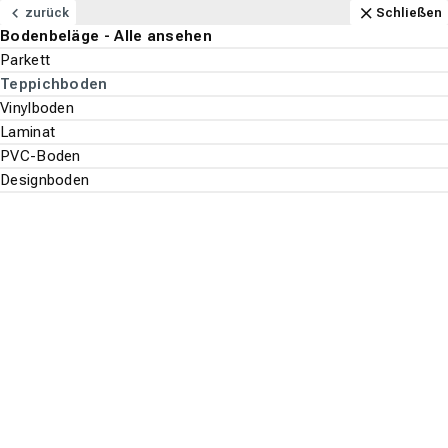
Navigation
Content
Footer
Öffnungszeiten
Anfahrt
Anrufen
Kontakt
Schließen
zurück
Schließen
Bodenbeläge - Alle ansehen
Bodenbeläge
Parkett
Suchen
Menu
Teppichboden
Vinylboden
Bodenbeläge
Teppichboden
Laminat
Suche st
PVC-Boden
Vorwerk
Designboden
Top-Filter
ALLE FILTER ANZEIGEN
Es wurden
262
Produkte
gefunden.