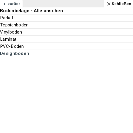
Navigation
Content
Footer
Öffnungszeiten
Anfahrt
Anrufen
Kontakt
Schließen
zurück
Schließen
Bodenbeläge - Alle ansehen
Bodenbeläge
Parkett
Suchen
Menu
Teppichboden
Vinylboden
Bodenbeläge
Designboden
Laminat
Suche st
PVC-Boden
Wineo
Designboden
Top-Filter
ALLE FILTER ANZEIGEN
Es wurden
207
Produkte
gefunden.