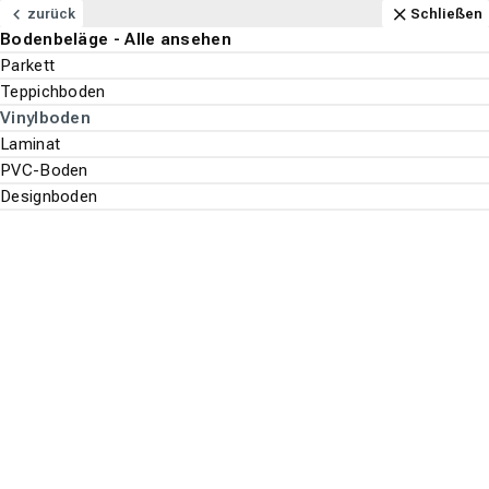
Navigation
Content
Footer
Öffnungszeiten
Anfahrt
Anrufen
Kontakt
Schließen
zurück
Schließen
Bodenbeläge - Alle ansehen
Bodenbeläge
Parkett
Suchen
Menu
Teppichboden
Vinylboden
Bodenbeläge
Vinylboden
Laminat
Suche st
PVC-Boden
Kährs
Designboden
Top-Filter
ALLE FILTER ANZEIGEN
Es wurden
107
Produkte
gefunden.